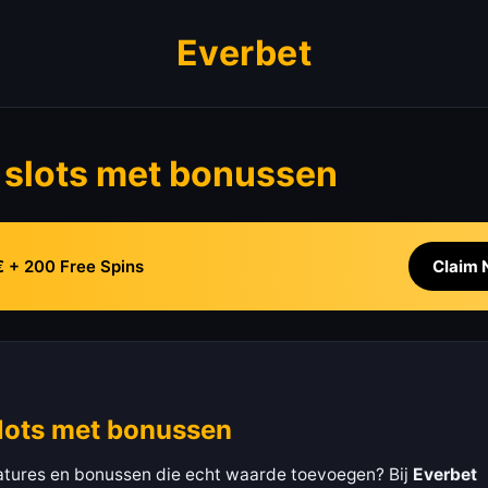
Everbet
 slots met bonussen
 + 200 Free Spins
Claim
slots met bonussen
features en bonussen die echt waarde toevoegen? Bij
Everbet