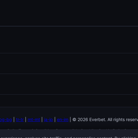
tion instructions inside your profile.
other popular cryptocurrencies.
s and tablets.
bg-bg
|
tr-tr
|
mt-mt
|
ja-jp
|
en-im
| © 2026 Everbet. All rights rese
acy Policy
Terms & Conditions
Responsible Gambling
Cookie Policy
Contac