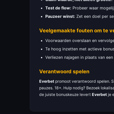
Test de flow:
Probeer waar mogelijk
Pauzeer winst:
Zet een doel per s
Veelgemaakte fouten om te v
Voorwaarden overslaan en vervolge
Te hoog inzetten met actieve bonu
Verliezen najagen in plaats van een
Verantwoord spelen
Everbet
promoot verantwoord spelen. Spe
pauzes. 18+. Hulp nodig? Bezoek lokalisa
de juiste bonuskeuze levert
Everbet
je 