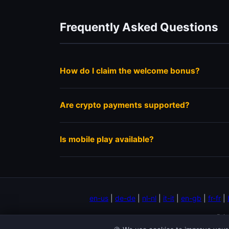
Frequently Asked Questions
How do I claim the welcome bonus?
Register an account and follow the bonus activa
Are crypto payments supported?
Most platforms support Bitcoin, Ethereum and 
Is mobile play available?
The platform is fully optimized for smartphone
en-us
|
de-de
|
nl-nl
|
it-it
|
en-gb
|
fr-fr
|
Priv