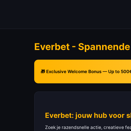
Everbet - Spannende
🎁 Exclusive Welcome Bonus — Up to 500€
Everbet: jouw hub voor 
Zoek je razendsnelle actie, creatieve 